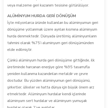
veya malzeme geri kazanım tesisine götürülüyor.
ALÜMİNYUM HURDA GERİ DÖNÜŞÜM
İşte milyonlarca üründe kullanılan bu alüminyumun geri
dönüşüme yollanmak üzere ayrılan kısmına alüminyum
hurda denmektedir. Dünyada üretilmiş alüminyumların
tahmini olarak %75’i aluminyum geri dönüşümünden
elde edilmiştir.
Çünkü alüminyum hurda geri dönüşüme gittiğinde, ilk
üretiminde harcanan enerjiye göre %95 tasarrufla
yeniden kullanıma kazandırılan metaldir ve çevre
dostudur. Bu yüzden alüminyumun geri dönüşümü,
şirketler, ülkeler ve hatta dünya için büyük önem arz
etmektedir. Alüminyum hurdalar kendi içlerinde
alüminyum sert hurdalar ve alüminyum yumuşak
hurdalar olarak 2’ye ayrılırlar.